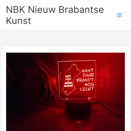
Ga
NBK Nieuw Brabantse
naar
de
Kunst
inhoud