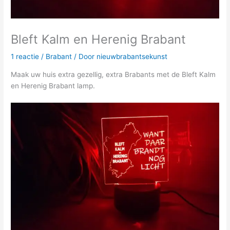
Bleft Kalm en Herenig Brabant
1 reactie
/
Brabant
/ Door
nieuwbrabantsekunst
Maak uw huis extra gezellig, extra Brabants met de Bleft Kalm
en Herenig Brabant lamp.