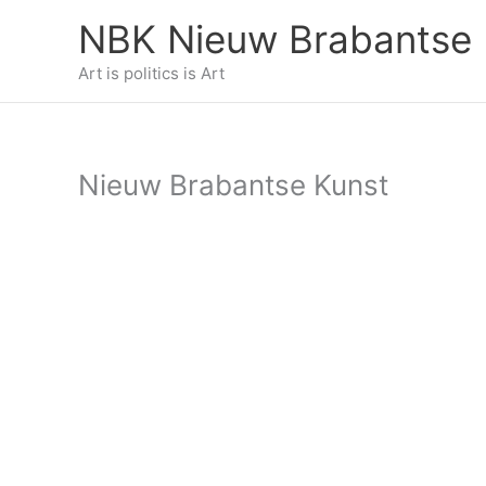
Ga
NBK Nieuw Brabantse 
naar
de
Art is politics is Art
inhoud
Nieuw Brabantse Kunst