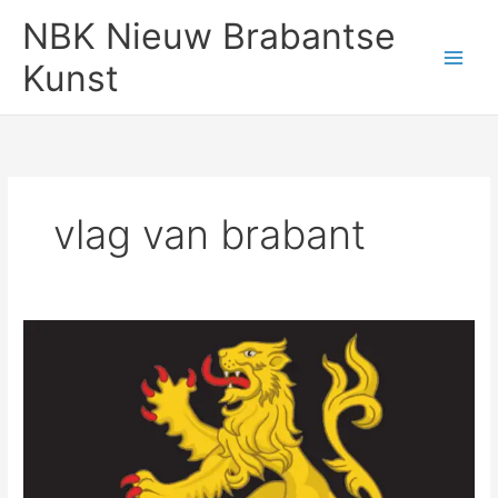
Ga
NBK Nieuw Brabantse
naar
de
Kunst
inhoud
vlag van brabant
De
Vlag
van
Brabant