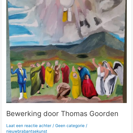
Bewerking door Thomas Goorden
Laat een reactie achter
/
Geen categorie
/
nieuwbrabantsekunst