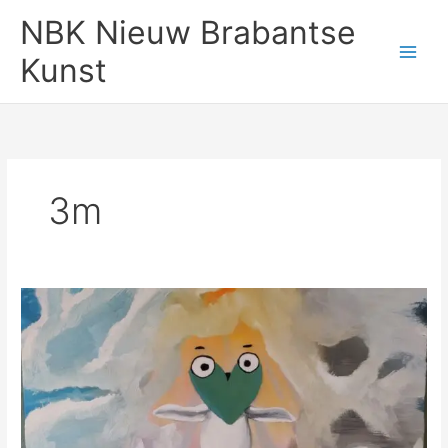
Ga
NBK Nieuw Brabantse
naar
de
Kunst
inhoud
3m
Bewerking
door
Thomas
Goorden