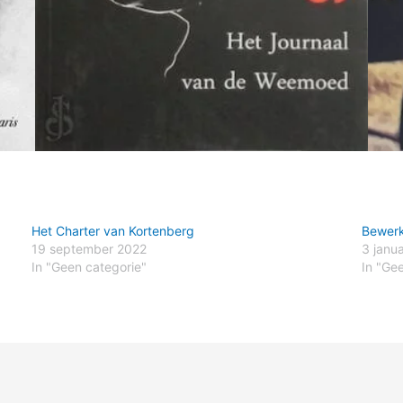
Het Charter van Kortenberg
Bewerk
19 september 2022
3 janu
In "Geen categorie"
In "Ge