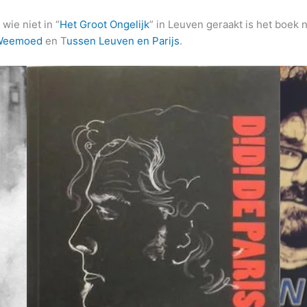
wie niet in “
Het Groot Ongelijk
” in Leuven geraakt is het boek
 Weemoed
en T
ussen Leuven en Parijs
.