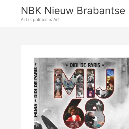
Ga
NBK Nieuw Brabantse 
naar
de
Art is politics is Art
inhoud