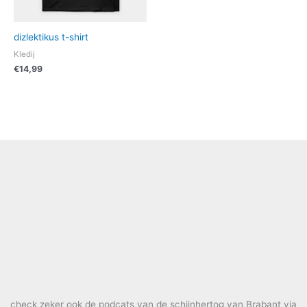
dizlektikus t-shirt
Kledij
€
14,99
check zeker ook de podcats van de schijnhertog van Brabant via