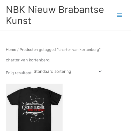
Ga
NBK Nieuw Brabantse
naar
de
Kunst
inhoud
Home
/ Producten getagged “charter van kortenberg”
charter van kortenberg
Enig resultaat