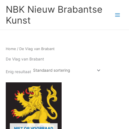
Ga
NBK Nieuw Brabantse
naar
de
Kunst
inhoud
Home
/ De Vlag van Brabant
De Vlag van Brabant
Enig resultaat
NIET OP VOORRAAD